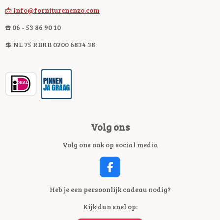
📩 Info@forniturenenzo.com
☎️ 06 - 53 86 90 10
💲 NL 75 RBRB 0200 6834 38
Volg ons
Volg ons ook op social media
F
A
C
Heb je een persoonlijk cadeau nodig?
E
Kijk dan snel op:
B
O