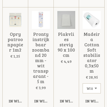
Opry
Pronty
Plakvli
Madeir
patroo
instrijk
es
a
npapie
baar
stevig
Cotton
r 1m2
zoomba
90 x 100
Soft
nd 20
cm
stabilis
€ 1,25
mm -
ator
€ 4,49
wit
0,3x50
transp
m
arant -
€ 28,95
5 m
€ 3,99
IN WINKELWAGEN
IN WINKELWAGEN
IN WINKELWAGEN
IN WINKE