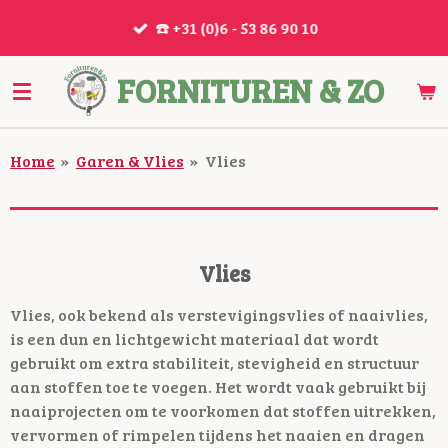
Ga
☎️ +31 (0)6 - 53 86 90 10
direct
naar
FORNITUREN & ZO
de
hoofdinhoud
Home
»
Garen & Vlies
»
Vlies
Vlies
Vlies, ook bekend als verstevigingsvlies of naaivlies,
is een dun en lichtgewicht materiaal dat wordt
gebruikt om extra stabiliteit, stevigheid en structuur
aan stoffen toe te voegen. Het wordt vaak gebruikt bij
naaiprojecten om te voorkomen dat stoffen uitrekken,
vervormen of rimpelen tijdens het naaien en dragen