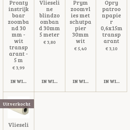
Pronty
Vlieseli
Prym
Opry
instrijk
ne
zoomvl
patroo
baar
blindzo
ies met
npapie
zoomba
omban
schutpa
r
nd 30
d 30mm
pier
0,6x15m
mm -
5 meter
30mm
transp
wit
wit
arant
€ 3,80
transp
€ 5,40
€ 3,10
arant -
5 m
€ 3,99
IN WINKELWAGEN
IN WINKELWAGEN
IN WINKELWAGEN
IN WINKE
Uitverkocht
Vlieseli