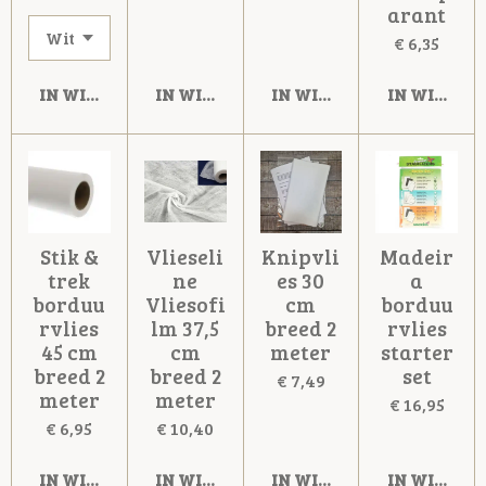
arant
€ 6,35
IN WINKELWAGEN
IN WINKELWAGEN
IN WINKELWAGEN
IN WINKE
Stik &
Vlieseli
Knipvli
Madeir
trek
ne
es 30
a
borduu
Vliesofi
cm
borduu
rvlies
lm 37,5
breed 2
rvlies
45 cm
cm
meter
starter
breed 2
breed 2
set
€ 7,49
meter
meter
€ 16,95
€ 6,95
€ 10,40
IN WINKELWAGEN
IN WINKELWAGEN
IN WINKELWAGEN
IN WINKE