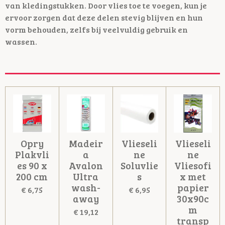
van kledingstukken. Door vlies toe te voegen, kun je
ervoor zorgen dat deze delen stevig blijven en hun
vorm behouden, zelfs bij veelvuldig gebruik en
wassen.
Opry
Madeir
Vlieseli
Vlieseli
Plakvli
a
ne
ne
es 90 x
Avalon
Soluvlie
Vliesofi
200 cm
Ultra
s
x met
wash-
papier
€ 6,75
€ 6,95
away
30x90c
m
€ 19,12
transp