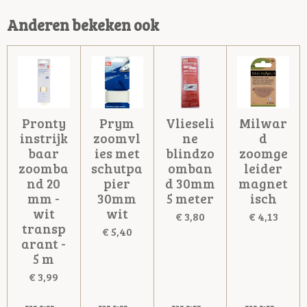
Anderen bekeken ook
Pronty
Prym
Vlieseli
Milwar
instrijk
zoomvl
ne
d
baar
ies met
blindzo
zoomge
zoomba
schutpa
omban
leider
nd 20
pier
d 30mm
magnet
mm -
30mm
5 meter
isch
wit
wit
€ 3,80
€ 4,13
transp
€ 5,40
arant -
5 m
€ 3,99