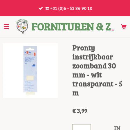
Ga
☎️ +31 (0)6 - 53 86 90 10
direct
naar
de
FORNITUREN & ZO
hoofdinhoud
Pronty
instrijkbaar
zoomband 30
mm - wit
transparant - 5
m
€ 3,99
IN