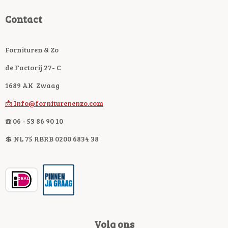
Contact
Fornituren & Zo
de Factorij 27- C
1689 AK Zwaag
📩 Info@forniturenenzo.com
☎️ 06 - 53 86 90 10
💲 NL 75 RBRB 0200 6834 38
Volg ons