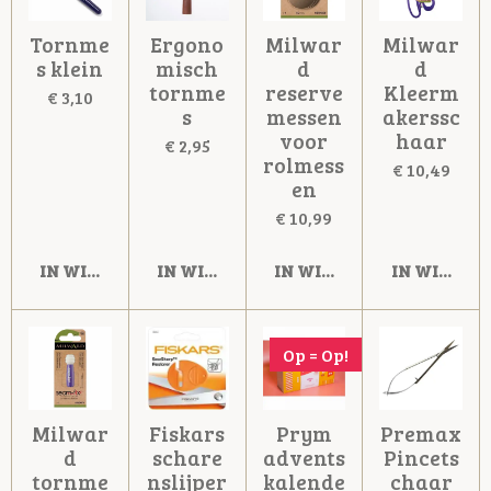
Tornme
Ergono
Milwar
Milwar
s klein
misch
d
d
tornme
reserve
Kleerm
€ 3,10
s
messen
akerssc
voor
haar
€ 2,95
rolmess
€ 10,49
en
€ 10,99
IN WINKELWAGEN
IN WINKELWAGEN
IN WINKELWAGEN
IN WINKE
Op = Op!
Milwar
Fiskars
Prym
Premax
d
schare
advents
Pincets
tornme
nslijper
kalende
chaar