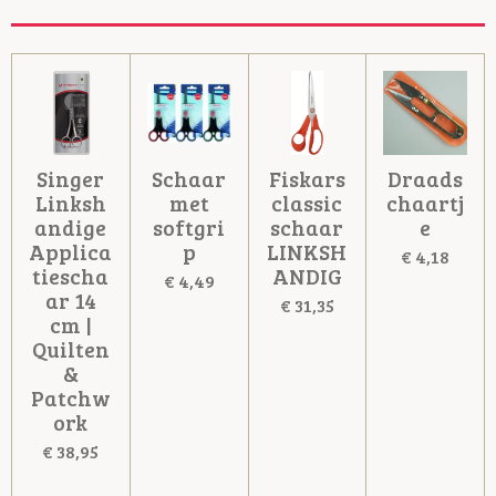
Singer
Schaar
Fiskars
Draads
Linksh
met
classic
chaartj
andige
softgri
schaar
e
Applica
p
LINKSH
€ 4,18
tiescha
ANDIG
€ 4,49
ar 14
€ 31,35
cm |
Quilten
&
Patchw
ork
€ 38,95