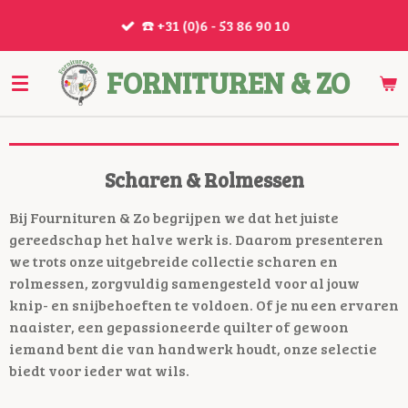
Ga
☎️ +31 (0)6 - 53 86 90 10
direct
naar
FORNITUREN & ZO
de
hoofdinhoud
Scharen & Rolmessen
Bij Fournituren & Zo begrijpen we dat het juiste
gereedschap het halve werk is. Daarom presenteren
we trots onze uitgebreide collectie scharen en
rolmessen, zorgvuldig samengesteld voor al jouw
knip- en snijbehoeften te voldoen. Of je nu een ervaren
naaister, een gepassioneerde quilter of gewoon
iemand bent die van handwerk houdt, onze selectie
biedt voor ieder wat wils.