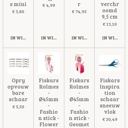
s mini
r
verchr
€ 4,99
oomd
€ 3,80
€ 74,95
9,5 cm
€ 13,10
IN WINKELWAGEN
IN WINKELWAGEN
IN WINKELWAGEN
IN WINKE
Opry
Fiskars
Fiskars
Fiskars
opvouw
Rolmes
Rolmes
Inspira
bare
-
-
tion
schaar
Ø45mm
Ø45mm
schaar
-
-
sneeuw
€ 5,50
Fashio
Fashio
vlok
n stick -
n stick -
€ 20,49
Flower
Geomet