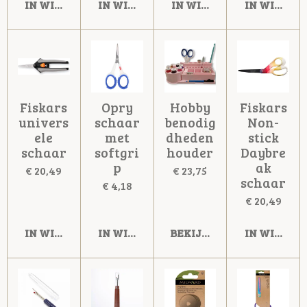
IN WINKELWAGEN
IN WINKELWAGEN
IN WINKELWAGEN
IN WINKE
Fiskars
Opry
Hobby
Fiskars
univers
schaar
benodig
Non-
ele
met
dheden
stick
schaar
softgri
houder
Daybre
p
ak
€ 20,49
€ 23,75
schaar
€ 4,18
€ 20,49
IN WINKELWAGEN
IN WINKELWAGEN
BEKIJK DETAILS
IN WINKE