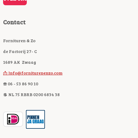
Contact
Fornituren & Zo
de Factorij 27- C
1689 AK Zwaag
📩 Info@forniturenenzo.com
☎️ 06 - 53 86 90 10
💲 NL 75 RBRB 0200 6834 38