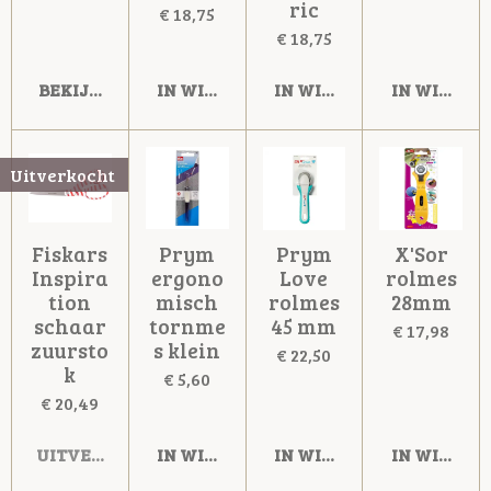
ric
€ 18,75
€ 18,75
BEKIJK DETAILS
IN WINKELWAGEN
IN WINKELWAGEN
IN WINKE
Uitverkocht
Fiskars
Prym
Prym
X'Sor
Inspira
ergono
Love
rolmes
tion
misch
rolmes
28mm
schaar
tornme
45 mm
€ 17,98
zuursto
s klein
€ 22,50
k
€ 5,60
€ 20,49
UITVERKOCHT
IN WINKELWAGEN
IN WINKELWAGEN
IN WINKE