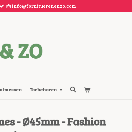
📩 info@fornituerenenzo.com
& ZO
Rolmessen
Toebehoren
mes - Ø45mm - Fashion