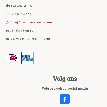
de Factorij 27- C
1689 AK Zwaag
📩 Info@forniturenenzo.com
☎️ 06 - 53 86 90 10
💲 NL 75 RBRB 0200 6834 38
Volg ons
Volg ons ook op social media
F
A