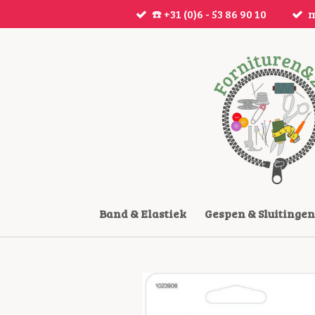
☎️ +31 (0)6 - 53 86 90 10
m
Ga
direct
naar
de
hoofdinhoud
Band & Elastiek
Gespen & Sluitingen