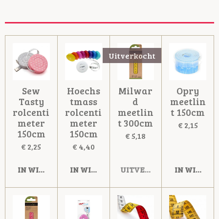
Uitverkocht
Sew
Hoechs
Milwar
Opry
Tasty
tmass
d
meetlin
rolcenti
rolcenti
meetlin
t 150cm
meter
meter
t 300cm
€ 2,15
150cm
150cm
€ 5,18
€ 2,25
€ 4,40
IN WINKELWAGEN
IN WINKELWAGEN
UITVERKOCHT
IN WINKE