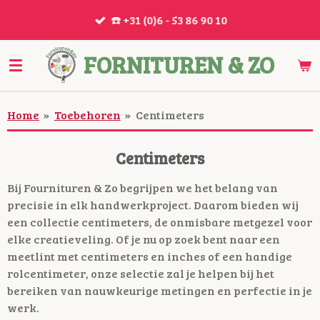
Ga
☎️ +31 (0)6 - 53 86 90 10
direct
naar
FORNITUREN & ZO
de
hoofdinhoud
Home
»
Toebehoren
»
Centimeters
Centimeters
Bij Fournituren & Zo begrijpen we het belang van
precisie in elk handwerkproject. Daarom bieden wij
een collectie centimeters, de onmisbare metgezel voor
elke creatieveling. Of je nu op zoek bent naar een
meetlint met centimeters en inches of een handige
rolcentimeter, onze selectie zal je helpen bij het
bereiken van nauwkeurige metingen en perfectie in je
werk.