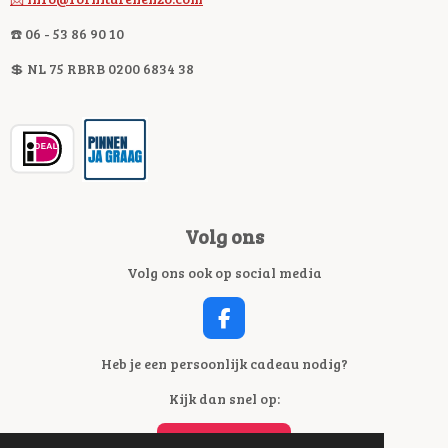
☎️ 06 - 53 86 90 10
💲 NL 75 RBRB 0200 6834 38
Volg ons
Volg ons ook op social media
F
A
C
Heb je een persoonlijk cadeau nodig?
E
Kijk dan snel op:
B
O
O
BORDUREN ENZO