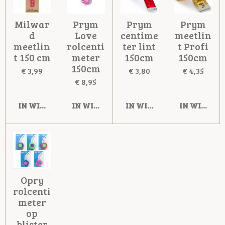
Milwar
Prym
Prym
Prym
d
Love
centime
meetlin
meetlin
rolcenti
ter lint
t Profi
t 150 cm
meter
150cm
150cm
150cm
€ 3,99
€ 3,80
€ 4,35
€ 8,95
IN WINKELWAGEN
IN WINKELWAGEN
IN WINKELWAGEN
IN WINKE
Opry
rolcenti
meter
op
blister