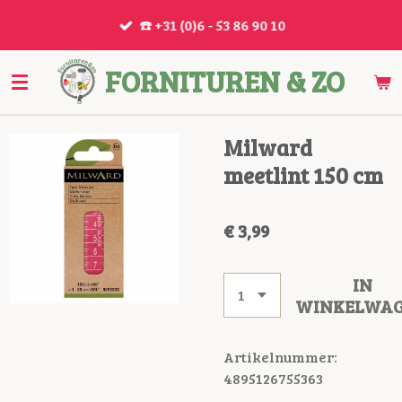
Ga
☎️ +31 (0)6 - 53 86 90 10
direct
naar
FORNITUREN & ZO
de
hoofdinhoud
Milward
meetlint 150 cm
€ 3,99
IN
WINKELWA
Artikelnummer:
4895126755363