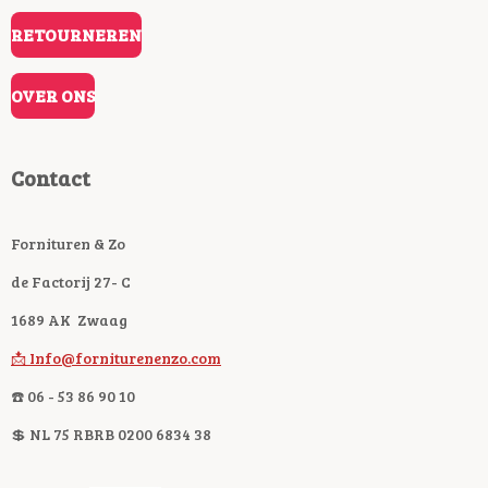
RETOURNEREN
OVER ONS
Contact
Fornituren & Zo
de Factorij 27- C
1689 AK Zwaag
📩 Info@forniturenenzo.com
☎️ 06 - 53 86 90 10
💲 NL 75 RBRB 0200 6834 38