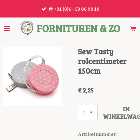
Ga
☎️ +31 (0)6 - 53 86 90 10
direct
naar
FORNITUREN & ZO
de
hoofdinhoud
Sew Tasty
rolcentimeter
150cm
€ 2,25
IN
WINKELWA
Artikelnummer: