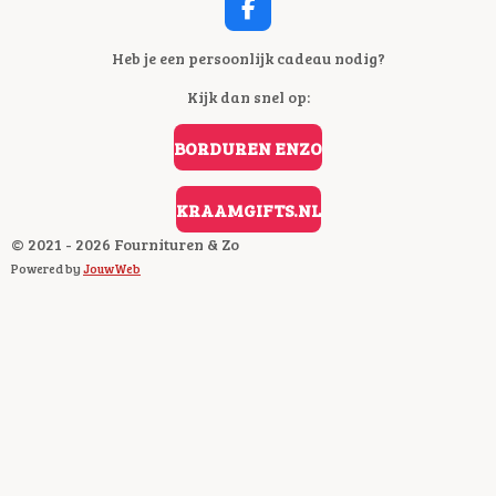
F
A
C
Heb je een persoonlijk cadeau nodig?
E
Kijk dan snel op:
B
O
O
BORDUREN ENZO
K
KRAAMGIFTS.NL
© 2021 - 2026 Fournituren & Zo
Powered by
JouwWeb