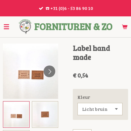
Ga
☎️ +31 (0)6 - 53 86 90 10
direct
naar
FORNITUREN & ZO
de
hoofdinhoud
Label hand
made
€ 0,54
Kleur