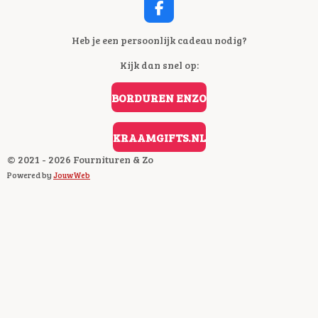
F
A
C
Heb je een persoonlijk cadeau nodig?
E
Kijk dan snel op:
B
O
O
BORDUREN ENZO
K
KRAAMGIFTS.NL
© 2021 - 2026 Fournituren & Zo
Powered by
JouwWeb