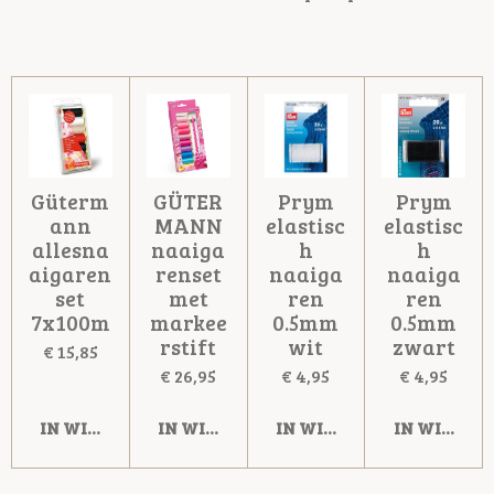
Güterm
GÜTER
Prym
Prym
ann
MANN
elastisc
elastisc
allesna
naaiga
h
h
aigaren
renset
naaiga
naaiga
set
met
ren
ren
7x100m
markee
0.5mm
0.5mm
rstift
wit
zwart
€ 15,85
€ 26,95
€ 4,95
€ 4,95
IN WINKELWAGEN
IN WINKELWAGEN
IN WINKELWAGEN
IN WINKE