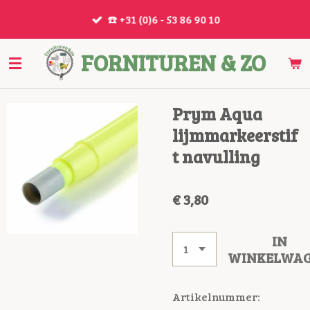
Ga
☎️ +31 (0)6 - 53 86 90 10
direct
naar
FORNITUREN & ZO
de
hoofdinhoud
Prym Aqua
lijmmarkeerstif
t navulling
€ 3,80
IN
WINKELWA
Artikelnummer: