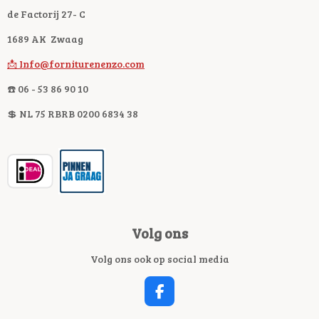
de Factorij 27- C
1689 AK Zwaag
📩 Info@forniturenenzo.com
☎️ 06 - 53 86 90 10
💲 NL 75 RBRB 0200 6834 38
Volg ons
Volg ons ook op social media
F
A