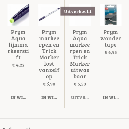
Uitverkocht
Prym
Prym
Prym
Prym
Aqua
markee
Aqua
wonder
lijmma
rpen en
markee
tape
rkeersti
Trick
rpen en
€ 6,95
ft
Marker
Trick
lost
Marker
€ 4,22
vanzelf
uitwas
op
baar
€ 5,90
€ 6,50
IN WINKELWAGEN
IN WINKELWAGEN
UITVERKOCHT
IN WINKE