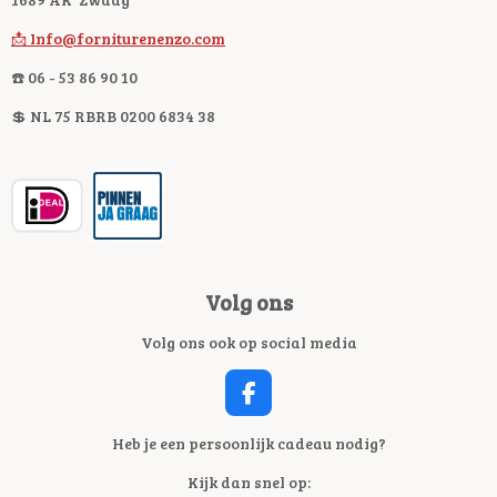
📩 Info@forniturenenzo.com
☎️ 06 - 53 86 90 10
💲 NL 75 RBRB 0200 6834 38
Volg ons
Volg ons ook op social media
F
A
C
Heb je een persoonlijk cadeau nodig?
E
Kijk dan snel op:
B