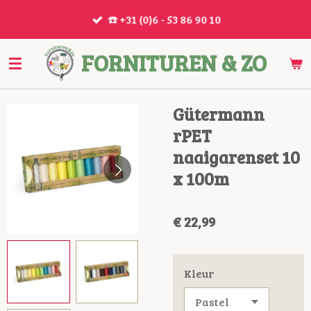
Ga
☎️ +31 (0)6 - 53 86 90 10
direct
naar
FORNITUREN & ZO
de
hoofdinhoud
Gütermann
rPET
naaigarenset 10
x 100m
€ 22,99
Kleur