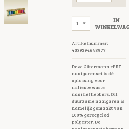
IN
WINKELWA
Artikelnummer:
4029394648977
Deze Gütermann rPET
naaigarenset is dé
oplossing voor
milieubewuste
naailiefhebbers. Dit
duurzame naaigaren is
namelijk gemaakt van
100% gerecycled
polyester. De
naaigarensets bestaan