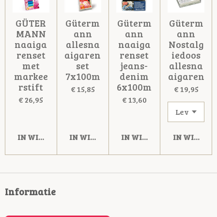
GÜTER
Güterm
Güterm
Güterm
MANN
ann
ann
ann
naaiga
allesna
naaiga
Nostalg
renset
aigaren
renset
iedoos
met
set
jeans-
allesna
markee
7x100m
denim
aigaren
rstift
6x100m
€ 15,85
€ 19,95
€ 26,95
€ 13,60
IN WINKELWAGEN
IN WINKELWAGEN
IN WINKELWAGEN
IN WINKE
Informatie