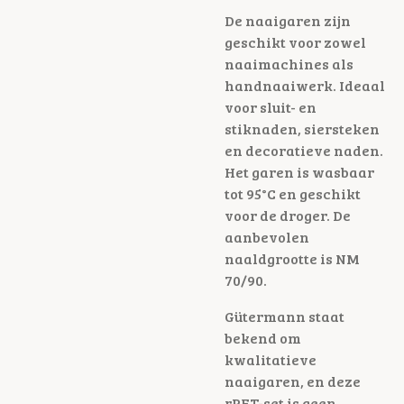
De naaigaren zijn
geschikt voor zowel
naaimachines als
handnaaiwerk. Ideaal
voor sluit- en
stiknaden, siersteken
en decoratieve naden.
Het garen is wasbaar
tot 95°C en geschikt
voor de droger. De
aanbevolen
naaldgrootte is NM
70/90.
Gütermann staat
bekend om
kwalitatieve
naaigaren, en deze
rPET-set is geen