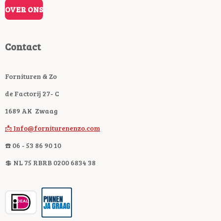
OVER ONS
Contact
Fornituren & Zo
de Factorij 27- C
1689 AK Zwaag
📩 Info@forniturenenzo.com
☎️ 06 - 53 86 90 10
💲 NL 75 RBRB 0200 6834 38