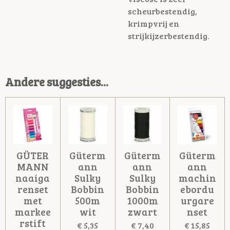
scheurbestendig,
krimpvrij en
strijkijzerbestendig.
Andere suggesties...
GÜTER
Güterm
Güterm
Güterm
MANN
ann
ann
ann
naaiga
Sulky
Sulky
machin
renset
Bobbin
Bobbin
ebordu
met
500m
1000m
urgare
markee
wit
zwart
nset
rstift
€ 5,35
€ 7,40
€ 15,85