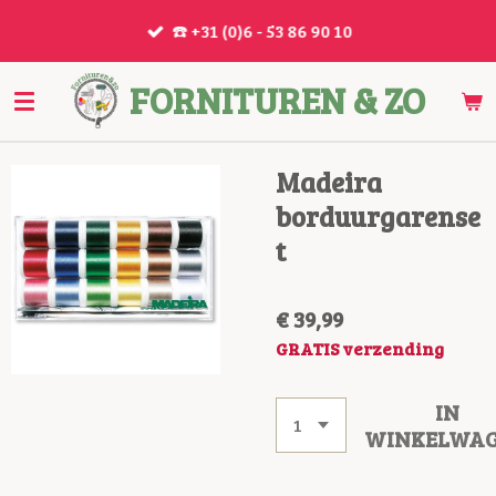
Ga
☎️ +31 (0)6 - 53 86 90 10
direct
naar
FORNITUREN & ZO
de
hoofdinhoud
Madeira
borduurgarense
t
€ 39,99
GRATIS verzending
IN
WINKELWA