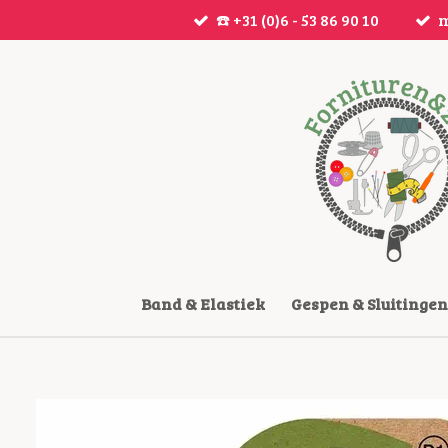
☎️ +31 (0)6 - 53 86 90 10
m
Ga
direct
naar
de
hoofdinhoud
Band & Elastiek
Gespen & Sluitingen