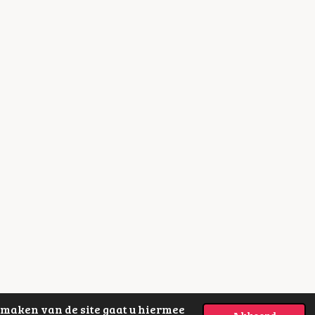
n maken van de site gaat u hiermee
Powered by
JouwWeb