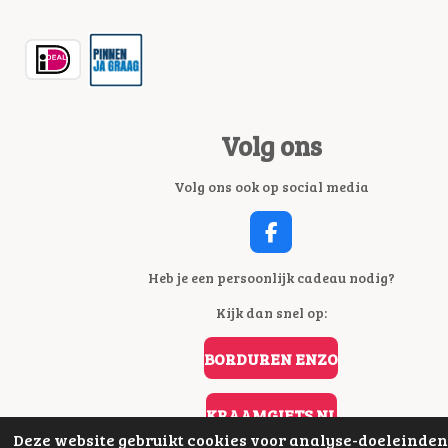
Volg ons
Volg ons ook op social media
F
A
C
Heb je een persoonlijk cadeau nodig?
E
Kijk dan snel op:
B
O
O
BORDUREN ENZO
K
KRAAMGIFTS.NL
Deze website gebruikt cookies voor analyse-doeleinden 
© 2021 - 2026 Fournituren & Zo