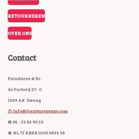
RETOURNEREN
OVER ONS
Contact
Fornituren & Zo
de Factorij 27- C
1689 AK Zwaag
📩 Info@forniturenenzo.com
☎️ 06 - 53 86 90 10
💲 NL 75 RBRB 0200 6834 38