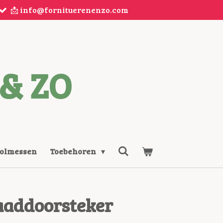
📩 info@fornituerenenzo.com
& ZO
Rolmessen
Toebehoren
aaddoorsteker