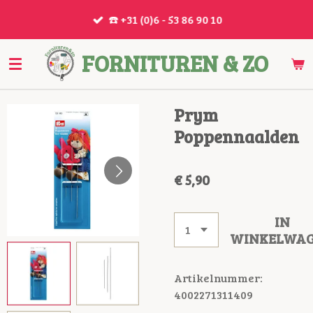
Ga
☎️ +31 (0)6 - 53 86 90 10
direct
naar
FORNITUREN & ZO
de
hoofdinhoud
Prym
Poppennaalden
€ 5,90
IN
WINKELWA
Artikelnummer:
4002271311409