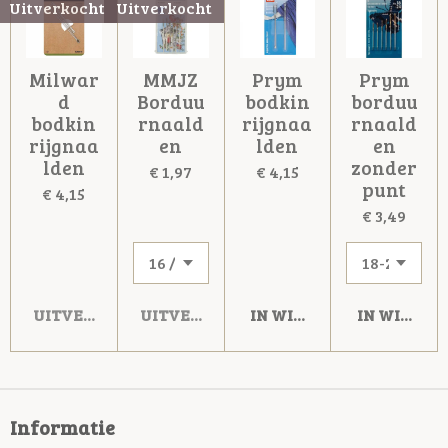
Uitverkocht
Uitverkocht
Milwar
MMJZ
Prym
Prym
d
Borduu
bodkin
borduu
bodkin
rnaald
rijgnaa
rnaald
rijgnaa
en
lden
en
lden
zonder
€ 1,97
€ 4,15
punt
€ 4,15
€ 3,49
UITVERKOCHT
UITVERKOCHT
IN WINKELWAGEN
IN WINKE
Informatie