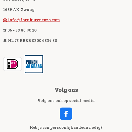
1689 AK Zwaag
📩 Info@forniturenenzo.com
☎️ 06 - 53 86 90 10
💲 NL 75 RBRB 0200 6834 38
Volg ons
Volg ons ook op social media
F
A
C
Heb je een persoonlijk cadeau nodig?