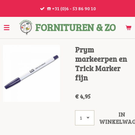
Ga
☎️ +31 (0)6 - 53 86 90 10
direct
naar
FORNITUREN & ZO
de
hoofdinhoud
Prym
markeerpen en
Trick Marker
fijn
€ 4,95
IN
WINKELWA