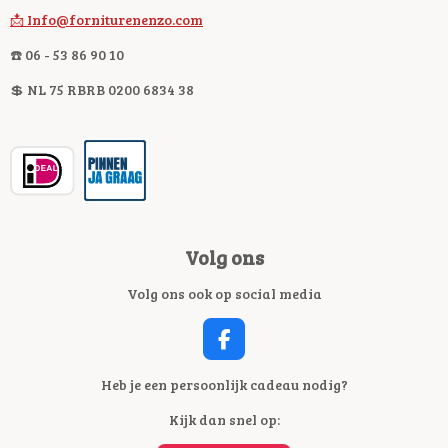
📩 Info@forniturenenzo.com
☎️ 06 - 53 86 90 10
💲 NL 75 RBRB 0200 6834 38
Volg ons
Volg ons ook op social media
F
A
C
Heb je een persoonlijk cadeau nodig?
E
Kijk dan snel op:
B
O