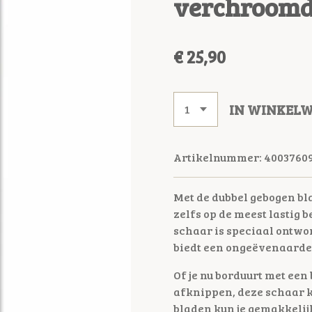
verchroomd
€ 25,90
IN WINKEL
Artikelnummer:
4003760
Met de dubbel gebogen b
zelfs op de meest lastig 
schaar is speciaal ontwo
biedt een ongeëvenaarde 
Of je nu borduurt met ee
afknippen, deze schaar k
bladen kun je gemakkeli