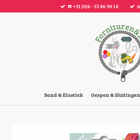
☎️ +31 (0)6 - 53 86 90 10
m
Ga
direct
naar
de
hoofdinhoud
Band & Elastiek
Gespen & Sluitingen