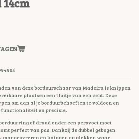
 14cm
WAGEN
994905
laden van deze borduurschaar van Madeira is knippen
bereikbare plaatsen een fluitje van een cent. Deze
rpen om aan al je borduurbehoeften te voldoen en
functionaliteit en precisie.
n borduurring of draad onder een persvoet moet
omt perfect van pas. Dankzij de dubbel gebogen
jk manoeuvreren en knippen op plekken waar