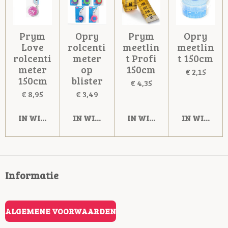
Prym
Opry
Prym
Opry
Love
rolcenti
meetlin
meetlin
rolcenti
meter
t Profi
t 150cm
meter
op
150cm
€ 2,15
150cm
blister
€ 4,35
€ 8,95
€ 3,49
IN WINKELWAGEN
IN WINKELWAGEN
IN WINKELWAGEN
IN WINKE
Informatie
ALGEMENE VOORWAARDEN