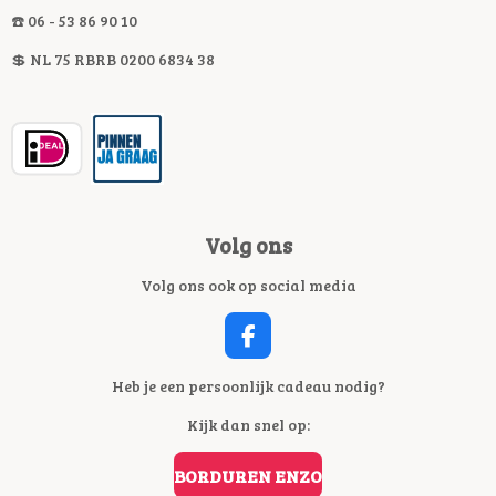
☎️ 06 - 53 86 90 10
💲 NL 75 RBRB 0200 6834 38
Volg ons
Volg ons ook op social media
F
A
C
Heb je een persoonlijk cadeau nodig?
E
Kijk dan snel op:
B
O
O
BORDUREN ENZO
K