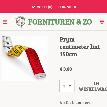
Ga
☎️ +31 (0)6 - 53 86 90 10
direct
naar
FORNITUREN & ZO
de
hoofdinhoud
Prym
centimeter lint
150cm
€ 3,80
IN
WINKELWA
Artikelnummer: