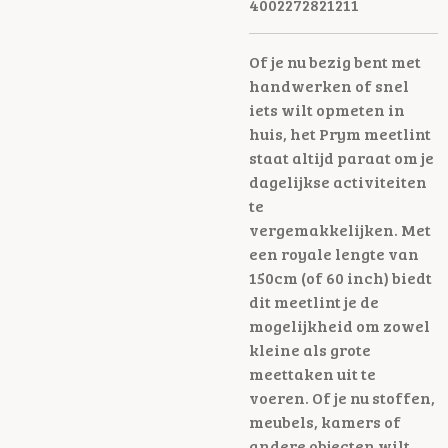
4002272821211
Of je nu bezig bent met
handwerken of snel
iets wilt opmeten in
huis, het Prym meetlint
staat altijd paraat om je
dagelijkse activiteiten
te
vergemakkelijken.
Met
een royale lengte van
150cm (of 60 inch) biedt
dit meetlint je de
mogelijkheid om zowel
kleine als grote
meettaken uit te
voeren. Of je nu stoffen,
meubels, kamers of
andere objecten wilt