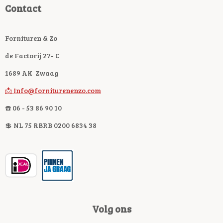
Contact
Fornituren & Zo
de Factorij 27- C
1689 AK Zwaag
📩 Info@forniturenenzo.com
☎️ 06 - 53 86 90 10
💲 NL 75 RBRB 0200 6834 38
Volg ons