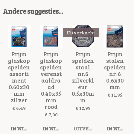
Andere suggesties...
Uitverkocht
Prym
Prym
Prym
Prym
glaskop
glaskop
spelden
stalen
spelden
spelden
staal
spelden
assorti
verenst
nr.6
nr. 6
ment
aaldra
zilverkl
0,6x30
0.60x30
ad
eur
mm
mm
0.40x35
0.5x30m
€ 11,95
zilver
mm
m
rood
€ 6,49
€ 12,99
€ 7,00
IN WINKELWAGEN
IN WINKELWAGEN
UITVERKOCHT
IN WINKE