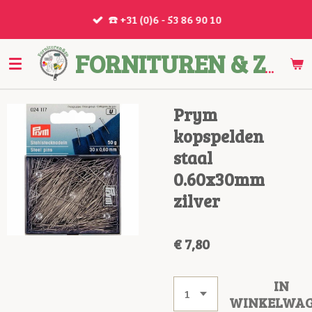
Ga
☎️ +31 (0)6 - 53 86 90 10
direct
naar
de
FORNITUREN & ZO
hoofdinhoud
Prym
kopspelden
staal
0.60x30mm
zilver
€ 7,80
IN
WINKELWA