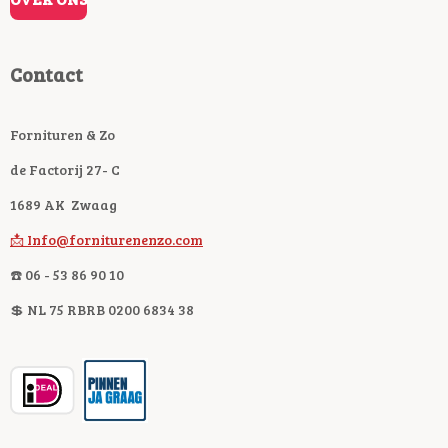
Contact
Fornituren & Zo
de Factorij 27- C
1689 AK Zwaag
📩 Info@forniturenenzo.com
☎️ 06 - 53 86 90 10
💲 NL 75 RBRB 0200 6834 38