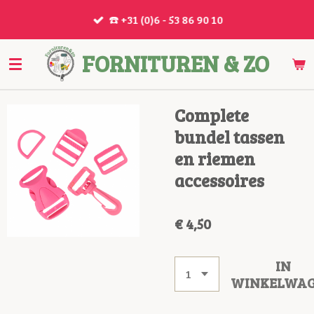
Ga
☎️ +31 (0)6 - 53 86 90 10
direct
naar
FORNITUREN & ZO
de
hoofdinhoud
Complete
bundel tassen
en riemen
accessoires
€ 4,50
IN
WINKELWA