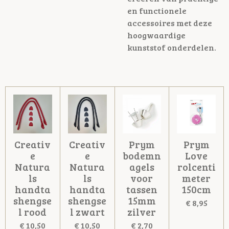
en functionele
accessoires met deze
hoogwaardige
kunststof onderdelen.
Creativ
Creativ
Prym
Prym
e
e
bodemn
Love
Natura
Natura
agels
rolcenti
ls
ls
voor
meter
handta
handta
tassen
150cm
shengse
shengse
15mm
€ 8,95
l rood
l zwart
zilver
€ 10,50
€ 10,50
€ 2,70