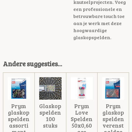
knutselprojecten. Voeg
een professionele en
betrouwbare touch toe
aan je werk met deze
hoogwaardige
glaskopspelden.
Andere suggesties...
Prym
Glaskop
Prym
Prym
glaskop
spelden
Love
glaskop
spelden
100
Spelden
spelden
assorti
stuks
50x0,60
verenst
ment
ass
aaldra