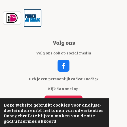
Volg ons
Volg ons ook op social media
F
A
C
Heb je een persoonlijk cadeau nodig?
E
Kijk dan snel op:
B
O
O
BORDUREN ENZO
Deze website gebruikt cookies voor analyse-
K
doeleinden en/of het tonen van advertenties.
Door gebruik te blijven maken van de site
KRAAMGIFTS.NL
gaat u hiermee akkoord.
© 2021 - 2026 Fournituren & Zo