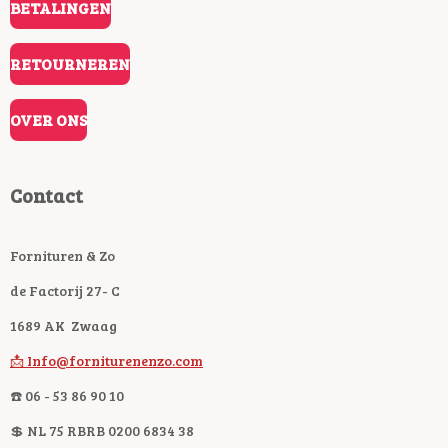
BETALINGEN
RETOURNEREN
OVER ONS
Contact
Fornituren & Zo
de Factorij 27- C
1689 AK Zwaag
📩 Info@forniturenenzo.com
☎️ 06 - 53 86 90 10
💲 NL 75 RBRB 0200 6834 38