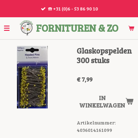
Ga
☎️ +31 (0)6 - 53 86 90 10
direct
naar
FORNITUREN & ZO
de
hoofdinhoud
Glaskopspelden
300 stuks
€ 7,99
IN
WINKELWAGEN
Artikelnummer:
4036014161099