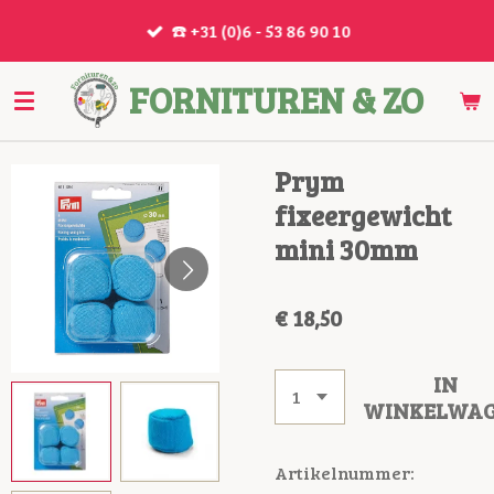
Ga
☎️ +31 (0)6 - 53 86 90 10
direct
naar
FORNITUREN & ZO
de
hoofdinhoud
Prym
fixeergewicht
mini 30mm
€ 18,50
IN
WINKELWA
Artikelnummer: