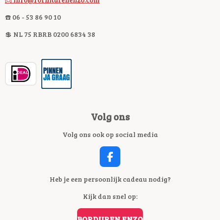
☎️ 06 - 53 86 90 10
💲 NL 75 RBRB 0200 6834 38
Volg ons
Volg ons ook op social media
F
A
C
Heb je een persoonlijk cadeau nodig?
E
Kijk dan snel op:
B
O
O
BORDUREN ENZO