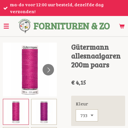
ma-do voor 12:00 uur besteld, dezelfde dag
Ga
verzonden!
direct
naar
FORNITUREN & ZO
de
hoofdinhoud
Gütermann
allesnaaigaren
200m paars
€ 4,15
Kleur