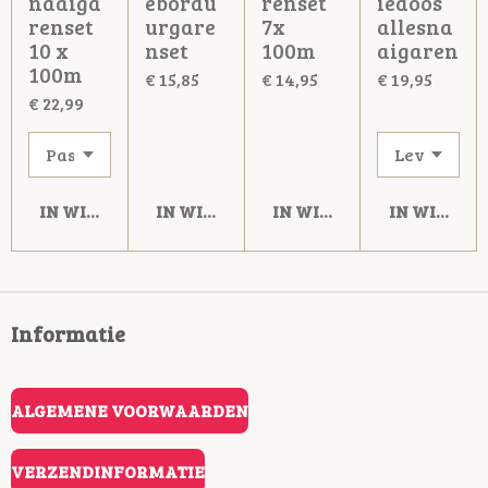
naaiga
ebordu
renset
iedoos
renset
urgare
7x
allesna
10 x
nset
100m
aigaren
100m
€ 15,85
€ 14,95
€ 19,95
€ 22,99
IN WINKELWAGEN
IN WINKELWAGEN
IN WINKELWAGEN
IN WINKE
Informatie
ALGEMENE VOORWAARDEN
VERZENDINFORMATIE