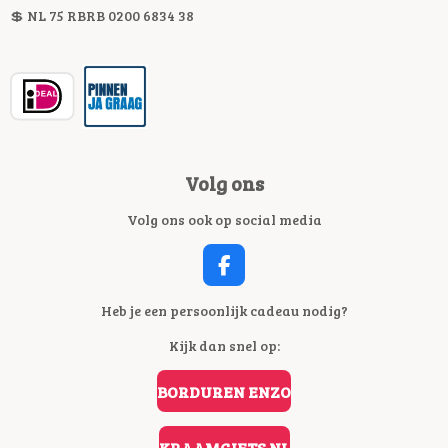
💲 NL 75 RBRB 0200 6834 38
Volg ons
Volg ons ook op social media
F
A
C
Heb je een persoonlijk cadeau nodig?
E
Kijk dan snel op:
B
O
O
BORDUREN ENZO
K
KRAAMGIFTS.NL