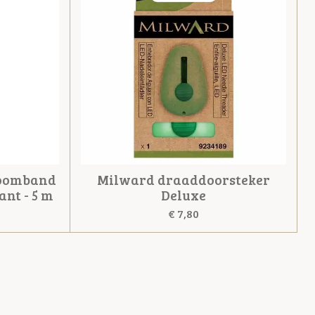
zoomband
Milward draaddoorsteker
nt - 5 m
Deluxe
€ 7,80