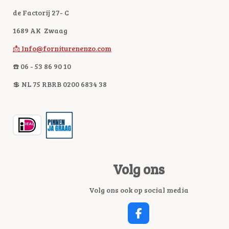
de Factorij 27- C
1689 AK Zwaag
📩 Info@forniturenenzo.com
☎️ 06 - 53 86 90 10
💲 NL 75 RBRB 0200 6834 38
Volg ons
Volg ons ook op social media
F
A