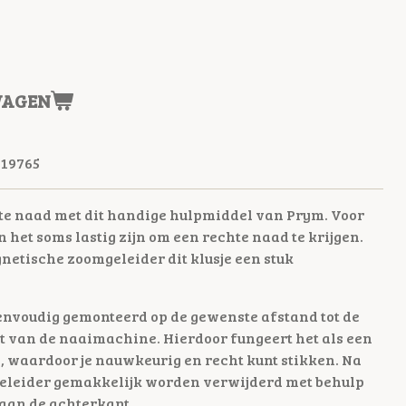
WAGEN
119765
cte naad met dit handige hulpmiddel van Prym. Voor
het soms lastig zijn om een rechte naad te krijgen.
etische zoomgeleider dit klusje een stuk
nvoudig gemonteerd op de gewenste afstand tot de
t van de naaimachine. Hierdoor fungeert het als een
d, waardoor je nauwkeurig en recht kunt stikken. Na
geleider gemakkelijk worden verwijderd met behulp
 aan de achterkant.