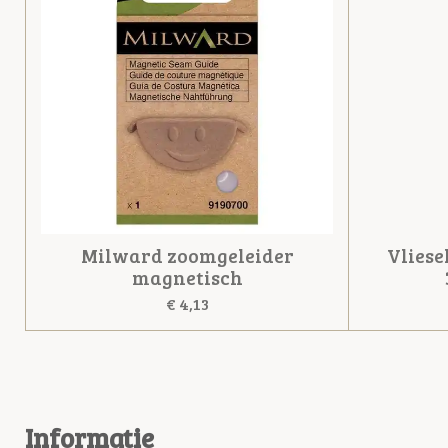
Milward zoomgeleider
Vlies
magnetisch
€ 4,13
Informatie