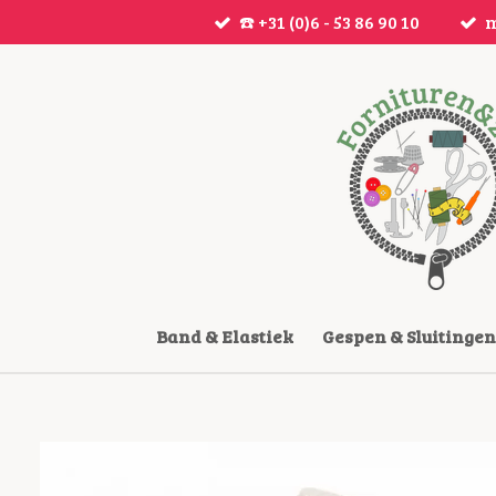
☎️ +31 (0)6 - 53 86 90 10
m
Ga
direct
naar
de
hoofdinhoud
Band & Elastiek
Gespen & Sluitingen