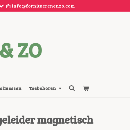
📩 info@fornituerenenzo.com
& ZO
Rolmessen
Toebehoren
eleider magnetisch