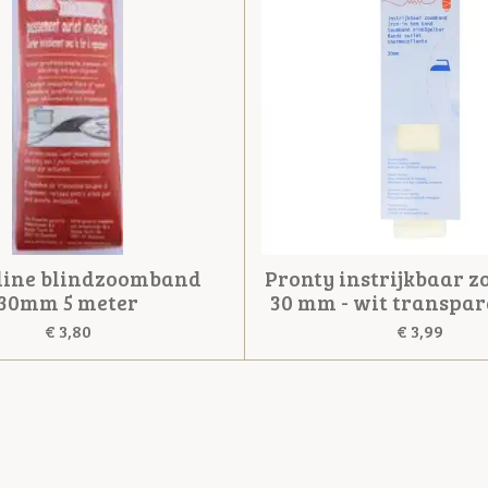
eline blindzoomband
Pronty instrijkbaar 
30mm 5 meter
30 mm - wit transpara
€ 3,80
€ 3,99