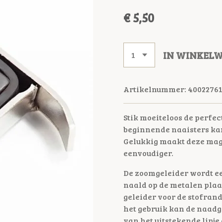
€ 5,50
IN WINKEL
Artikelnummer:
4002276
Stik moeiteloos de perfe
beginnende naaisters kan 
Gelukkig maakt deze magn
eenvoudiger.
De zoomgeleider wordt ee
naald op de metalen plaa
geleider voor de stofran
het gebruik kan de naad
van het uitstekende lipje