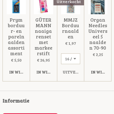
Uitverkocht
Prym
GÜTER
MMJZ
Organ
borduu
MANN
Borduu
Needles
r- en
naaiga
rnaald
Univers
pareln
renset
en
eel 5
aalden
met
naalde
€ 1,97
assorti
markee
n 70-90
ment
rstift
€ 2,25
€ 5,50
€ 26,95
IN WINKELWAGEN
IN WINKELWAGEN
UITVERKOCHT
IN WINKE
Informatie