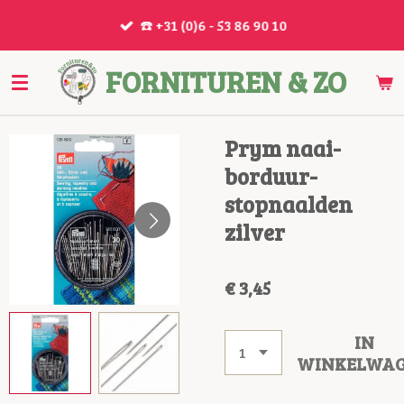
Ga
☎️ +31 (0)6 - 53 86 90 10
direct
naar
FORNITUREN & ZO
de
hoofdinhoud
Prym naai-
borduur-
stopnaalden
zilver
€ 3,45
IN
WINKELWA