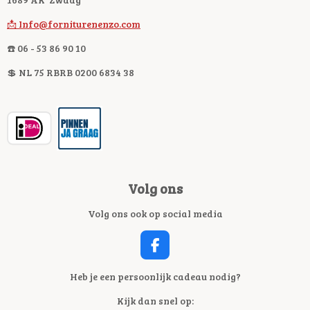
📩 Info@forniturenenzo.com
☎️ 06 - 53 86 90 10
💲 NL 75 RBRB 0200 6834 38
Volg ons
Volg ons ook op social media
F
A
C
Heb je een persoonlijk cadeau nodig?
E
Kijk dan snel op:
B