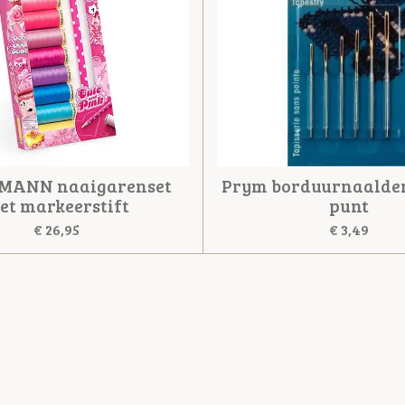
MANN naaigarenset
Prym borduurnaalde
et markeerstift
punt
€ 26,95
€ 3,49