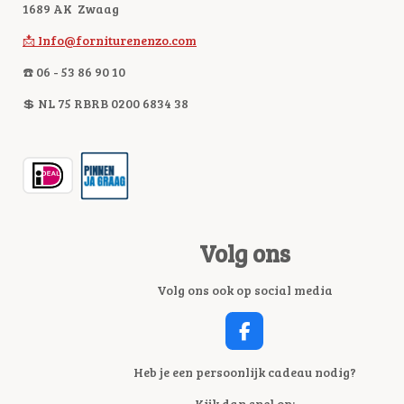
1689 AK Zwaag
📩 Info@forniturenenzo.com
☎️ 06 - 53 86 90 10
💲 NL 75 RBRB 0200 6834 38
Volg ons
Volg ons ook op social media
F
A
C
Heb je een persoonlijk cadeau nodig?
E
Kijk dan snel op: