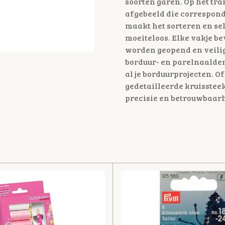
soorten garen. Op het tr
afgebeeld die correspond
maakt het sorteren en se
moeiteloos. Elke vakje be
worden geopend en veilig
borduur- en parelnaalden 
al je borduurprojecten. O
gedetailleerde kruisste
precisie en betrouwbaarh