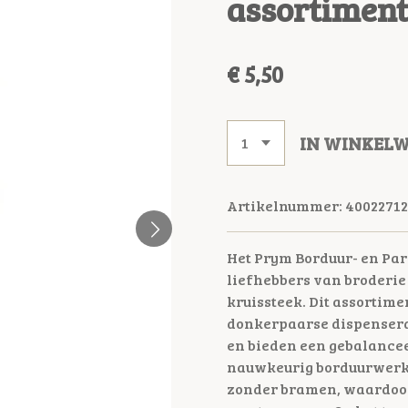
assortimen
€ 5,50
IN WINKEL
Artikelnummer:
40022712
Het Prym Borduur- en Par
liefhebbers van broderie
kruissteek. Dit assortime
donkerpaarse dispenserd
en bieden een gebalanceer
nauwkeurig borduurwerk.
zonder bramen, waardoor