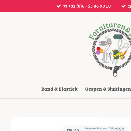
☎️ +31 (0)6 - 53 86 90 10
m
Ga
direct
naar
de
hoofdinhoud
Band & Elastiek
Gespen & Sluitingen