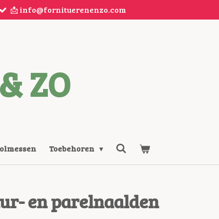
📩 info@fornituerenenzo.com
& ZO
Rolmessen
Toebehoren
r- en parelnaalden