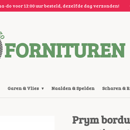
a-do voor 12:00 uur besteld, dezelfde dag verzonden!
FORNITUREN 
Garen & Vlies
Naalden & Spelden
Scharen & 
Prym borduu