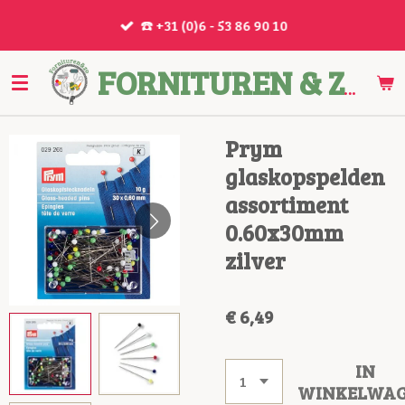
Ga
☎️ +31 (0)6 - 53 86 90 10
direct
naar
de
FORNITUREN & ZO
hoofdinhoud
Prym
glaskopspelden
assortiment
0.60x30mm
zilver
€ 6,49
IN
WINKELWA