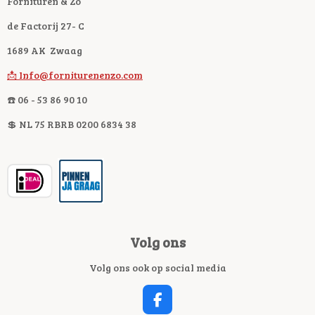
Fornituren & Zo
de Factorij 27- C
1689 AK Zwaag
📩 Info@forniturenenzo.com
☎️ 06 - 53 86 90 10
💲 NL 75 RBRB 0200 6834 38
Volg ons
Volg ons ook op social media
F