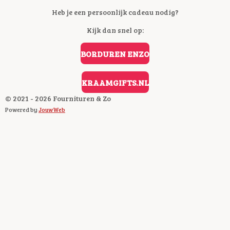
A
C
Heb je een persoonlijk cadeau nodig?
E
Kijk dan snel op:
B
O
O
BORDUREN ENZO
K
KRAAMGIFTS.NL
© 2021 - 2026 Fournituren & Zo
Powered by
JouwWeb